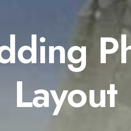
ding P
Layout