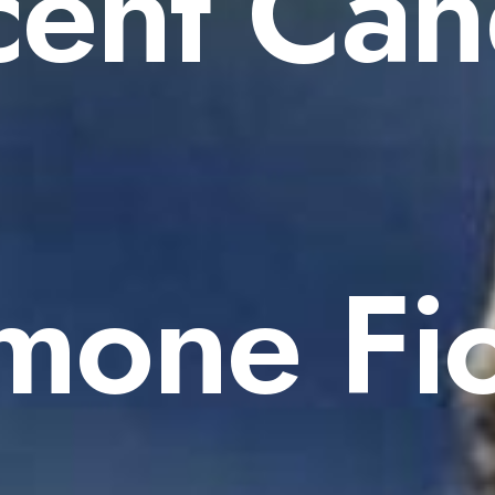
cent Can
mone Fi