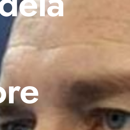
dela
ore