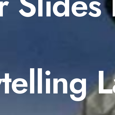
r Slides 
telling 