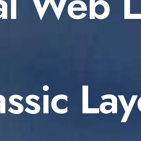
al Web 
assic Lay